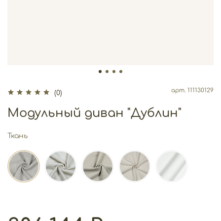
арт.
111130129
(0)
Модульный диван "Дублин"
Ткань