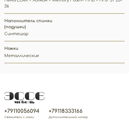
Пена ELAX + Холкон + Memory Foam+ НПБ + ППУ ST 25-
36
Наполнитель спинки
(подушки)
Синтешар
Ножки
Металлические
+79110056094
+79118333166
Свяжитесь с нами
Дополнительный номер