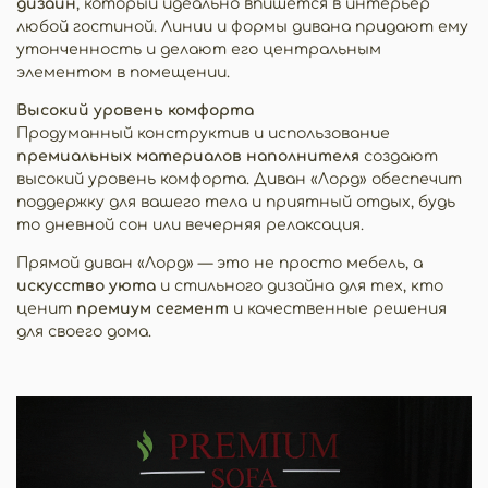
дизайн
, который идеально впишется в интерьер
любой гостиной. Линии и формы дивана придают ему
утонченность и делают его центральным
элементом в помещении.
Высокий уровень комфорта
Продуманный конструктив и использование
премиальных материалов наполнителя
создают
высокий уровень комфорта. Диван «Лорд» обеспечит
поддержку для вашего тела и приятный отдых, будь
то дневной сон или вечерняя релаксация.
Прямой диван «Лорд» — это не просто мебель, а
искусство уюта
и стильного дизайна для тех, кто
ценит
премиум сегмент
и качественные решения
для своего дома.