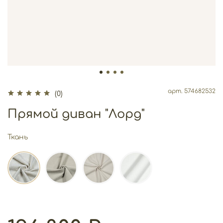
арт.
574682532
(0)
Прямой диван "Лорд"
Ткань