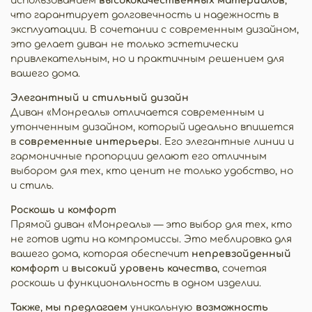
использованием
высококачественных материалов
,
что гарантирует долговечность и надежность в
эксплуатации. В сочетании с современным дизайном,
это делает диван не только эстетически
привлекательным, но и практичным решением для
вашего дома.
Элегантный и стильный дизайн
Диван «Монреаль» отличается современным и
утонченным дизайном, который идеально впишется
в
современные интерьеры
. Его элегантные линии и
гармоничные пропорции делают его отличным
выбором для тех, кто ценит не только удобство, но
и стиль.
Роскошь и комфорт
Прямой диван «Монреаль» — это выбор для тех, кто
не готов идти на компромиссы. Это меблировка для
вашего дома, которая обеспечит
непревзойденный
комфорт
и
высокий уровень качества
, сочетая
роскошь и функциональность в одном изделии.
Также
,
мы предлагаем
уникальную
возможность