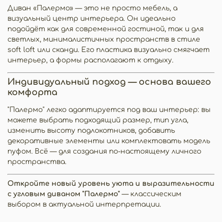
Диван «Палермо» — это не просто мебель, а
визуальный центр интерьера. Он идеально
подойдёт как для современной гостиной, так и для
светлых, минималистичных пространств в стиле
soft loft или сканди. Его пластика визуально смягчает
интерьер, а формы располагают к отдыху.
Индивидуальный подход — основа вашего
комфорта
"Палермо" легко адаптируется под ваш интерьер: вы
можете выбрать подходящий размер, тип угла,
изменить высоту подлокотников, добавить
декоративные элементы или комплектовать модель
пуфом. Всё — для создания по-настоящему личного
пространства.
Откройте новый уровень уюта и выразительности
с угловым диваном "Палермо"
— классическим
выбором в актуальной интерпретации.